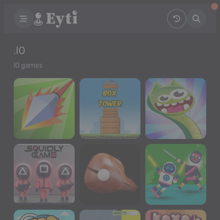
.IO
IO games