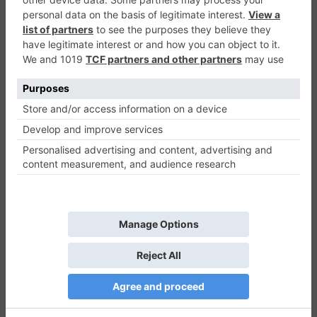
Shoot Em Up
Shooter
0
Play Now
617
0
0
Shoot Em Up